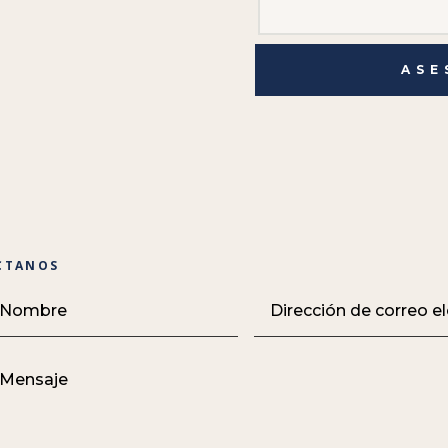
ASE
CTANOS